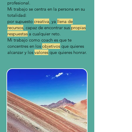
profesional.
Mi trabajo se centra en la persona en su
totalidad:
por supuesto
creativa
, ya
llena de
recursos
, capaz de encontrar sus
propias
respuestas
a cualquier reto.
Mi trabajo como coach es que te
concentres en los
objetivos
que quieres
alcanzar y los
valores
que quieres honrar.