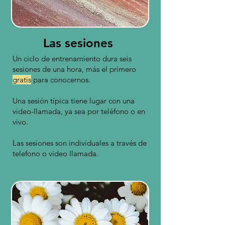
Las sesiones
Un ciclo de entrenamiento dura seis
sesiones de una hora, más el primero
gratis
para conocernos.
Una sesión típica tiene lugar con una
video-llamada, ya sea por teléfono o en
vivo.
Las sesiones son individuales a través de
telefono o video llamada.