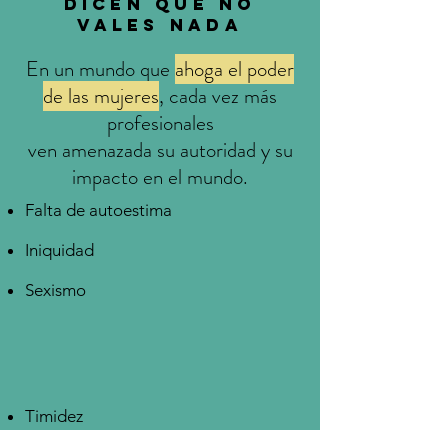
Dicen que no
vales nada
En un mundo que
ahoga el poder
de las mujeres
,
cada vez más
profesionales
ven amenazada su autoridad
y su
impacto en el mundo.
Falta de autoestima
Iniquidad
Sexismo
Timidez